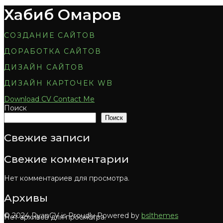
Хабиб Омаров
СОЗДАНИЕ САЙТОВ
ДОРАБОТКА САЙТОВ
ДИЗАЙН САЙТОВ
ДИЗАЙН КАРТОЧЕК WB
Download CV
Contact Me
Поиск
Поиск
Свежие записи
Свежие комментарии
Нет комментариев для просмотра.
Архивы
© 2024 RyanCV is Proudly Powered by
bslthemes
Нет архивов для просмотра.